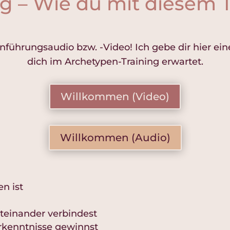
g – Wie du mit diesem Tr
inführungsaudio bzw. -Video! Ich gebe dir hier ei
dich im Archetypen-Training erwartet.
Willkommen (Video)
Willkommen (Audio)
n ist
teinander verbindest
Erkenntnisse gewinnst