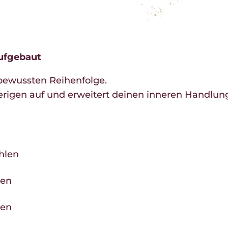
aufgebaut
, bewussten Reihenfolge.
erigen auf und erweitert deinen inneren Handlun
hlen
zen
hen